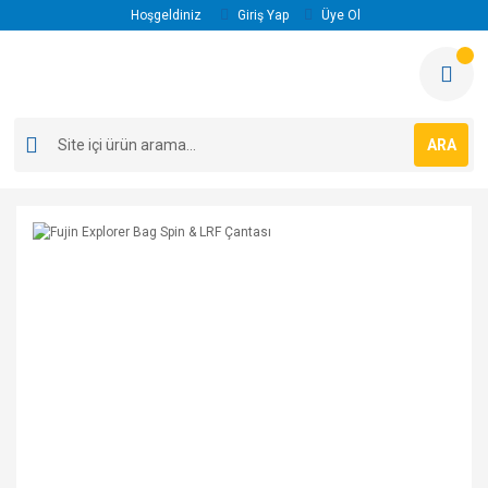
Hoşgeldiniz
Giriş Yap
Üye Ol
ARA