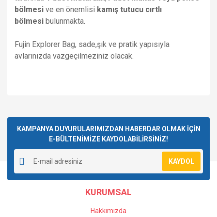
bölmesi
ve en önemlisi
kamış tutucu cırtlı
bölmesi
bulunmakta.
Fujin Explorer Bag, sade,şık ve pratik yapısıyla
avlarınızda vazgeçilmeziniz olacak.
Bu ürünün fiyat bilgisi, resim, ürün açıklamalarında ve diğer
konularda yetersiz gördüğünüz noktaları öneri formunu
Bu ürüne ilk yorumu siz yapın!
kullanarak tarafımıza iletebilirsiniz.
Görüş ve önerileriniz için teşekkür ederiz.
KAMPANYA DUYURULARIMIZDAN HABERDAR OLMAK İÇİN
E-BÜLTENİMİZE KAYDOLABİLİRSİNİZ!
Yorum Yaz
Ürün resmi kalitesiz, bozuk veya görüntülenemiyor.
KAYDOL
Ürün açıklamasında eksik bilgiler bulunuyor.
Ürün bilgilerinde hatalar bulunuyor.
KURUMSAL
Ürün fiyatı diğer sitelerden daha pahalı.
Bu ürüne benzer farklı alternatifler olmalı.
Hakkımızda