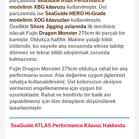
parçasında
SeaGuide Atlas Performance
modelinin
XBG kılavuzu
kullanılmıştır. Üst
parçasında ise
SeaGuide HERO Hi-Grade
modelinin XOG kılavuzları
kullanılmıştır.
Özellikle
Shore Jigging avlarında
ilk tercihiniz
olacak Fujin
Dragon Monster
275cm iki parçalı bir
kamıştır. Oldukça hafiftir. Makine yatağı kilidi
üsttendir, bu sayede atış esnasında elinize takılıp
dönmez ve tekrar kilidi sıkıştırmak zorunda
kalmazsınız.
Fujin Dragon Monster 275cm oldukça rahat bir atış
performansı sunar. Atar değerine uygun jiglerinizi
rahatça kullanabilirsiniz. Üst kolunuzun aksiyon
vermenizi engellememesi için uygun bir
uzunluktadır. Rahat ve konforlu bir balık avı
yapabilmen
iz için tüm detayların düşünülerek
tasarlanmıştır.
SeaGuide ATLAS Performance Kılavuz Hakkında