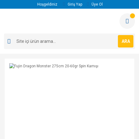
Hoşgeldiniz
Giriş Yap
Üye Ol
ARA