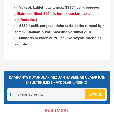
Yüksek kaliteli paslanmaz SS304 çelik çerçeve
(
Stainless Steel 304 - öztenitik paslanmazlar
sınıfındadır.
)
SS304 çelik çerçeve, daha fazla darbe direnci için
seramik halkanın korunmasına yardımcı olur
Mıknatıs çekmez ve Yüksek Korozyon direncine
sahiptir.
Bu ürünün fiyat bilgisi, resim, ürün açıklamalarında ve diğer
konularda yetersiz gördüğünüz noktaları öneri formunu
Bu ürüne ilk yorumu siz yapın!
kullanarak tarafımıza iletebilirsiniz.
Görüş ve önerileriniz için teşekkür ederiz.
KAMPANYA DUYURULARIMIZDAN HABERDAR OLMAK İÇİN
E-BÜLTENİMİZE KAYDOLABİLİRSİNİZ!
Yorum Yaz
Ürün resmi kalitesiz, bozuk veya görüntülenemiyor.
KAYDOL
Ürün açıklamasında eksik bilgiler bulunuyor.
Ürün bilgilerinde hatalar bulunuyor.
KURUMSAL
Ürün fiyatı diğer sitelerden daha pahalı.