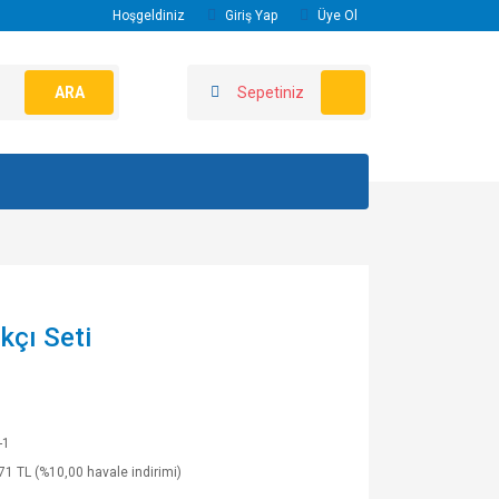
Hoşgeldiniz
Giriş Yap
Üye Ol
ARA
Sepetiniz
kçı Seti
-1
71 TL (%10,00 havale indirimi)