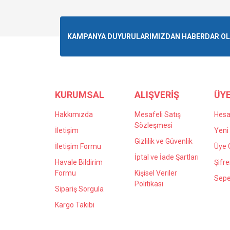
Görüş ve önerileriniz için teşekkür ederiz.
Ürün resmi kalitesiz, bozuk veya görüntülenemiyo
KAMPANYA DUYURULARIMIZDAN HABERDAR OLMA
Ürün açıklamasında eksik bilgiler bulunuyor.
Ürün bilgilerinde hatalar bulunuyor.
Ürün fiyatı diğer sitelerden daha pahalı.
Bu ürüne benzer farklı alternatifler olmalı.
KURUMSAL
ALIŞVERİŞ
ÜYE
Hakkımızda
Mesafeli Satış
Hes
Sözleşmesi
İletişim
Yeni 
Gizlilik ve Güvenlik
İletişim Formu
Üye G
İptal ve İade Şartları
Havale Bildirim
Şifr
Formu
Kişisel Veriler
Sepe
Politikası
Sipariş Sorgula
Kargo Takibi