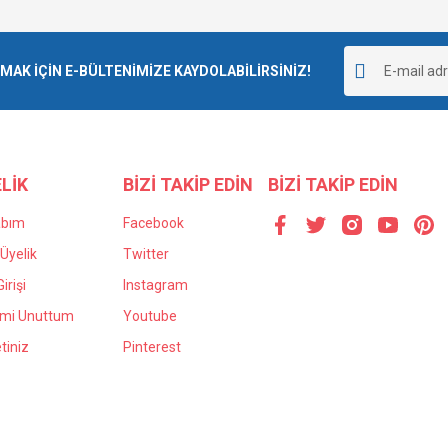
Bu ürüne ilk yorumu siz yapın!
r.
K İÇİN E-BÜLTENİMİZE KAYDOLABİLİRSİNİZ!
Yorum Yaz
LİK
BİZİ TAKİP EDİN
BİZİ TAKİP EDİN
abım
Facebook
Üyelik
Twitter
irişi
Instagram
Gönder
emi Unuttum
Youtube
tiniz
Pinterest