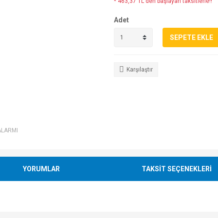
* 463,37 TL den başlayan taksitlerle!!
Adet
SEPETE EKLE
Karşılaştır
ALARMI
YORUMLAR
TAKSİT SEÇENEKLERİ
e diğer konularda yetersiz gördüğünüz noktaları öneri formunu kullanarak tarafımı