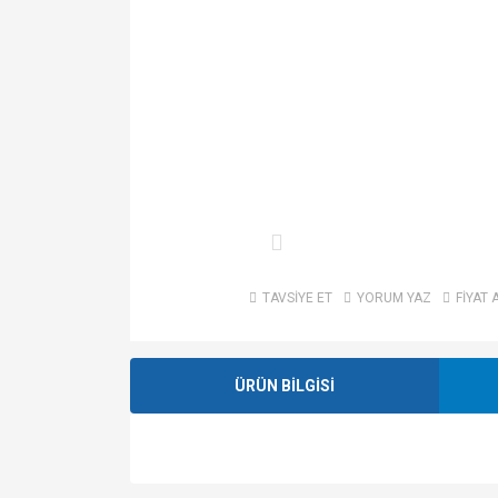
TAVSİYE ET
YORUM YAZ
FİYAT 
ÜRÜN BİLGİSİ
Bu ürünün fiyat bilgisi, resim, ürün açıklamalarında v