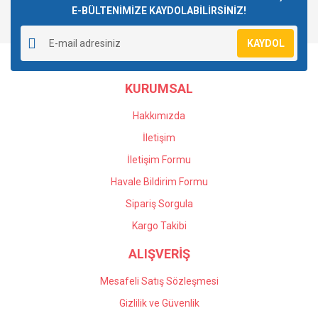
E-BÜLTENİMİZE KAYDOLABİLİRSİNİZ!
Yorum Yaz
Ürün resmi kalitesiz, bozuk veya görüntülenemiyor.
KAYDOL
Ürün açıklamasında eksik bilgiler bulunuyor.
Ürün bilgilerinde hatalar bulunuyor.
KURUMSAL
Ürün fiyatı diğer sitelerden daha pahalı.
Bu ürüne benzer farklı alternatifler olmalı.
Hakkımızda
İletişim
İletişim Formu
Havale Bildirim Formu
Gönder
Sipariş Sorgula
Kargo Takibi
ALIŞVERİŞ
Mesafeli Satış Sözleşmesi
Gizlilik ve Güvenlik