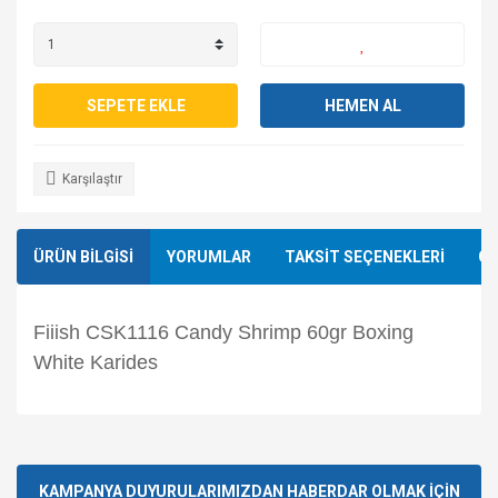
SEPETE EKLE
HEMEN AL
Karşılaştır
ÜRÜN BİLGİSİ
YORUMLAR
TAKSİT SEÇENEKLERİ
ÖN
Fiiish CSK1116 Candy Shrimp 60gr Boxing
White Karides
Bu ürünün fiyat bilgisi, resim, ürün açıklamalarında ve diğer
konularda yetersiz gördüğünüz noktaları öneri formunu
Bu ürüne ilk yorumu siz yapın!
kullanarak tarafımıza iletebilirsiniz.
Görüş ve önerileriniz için teşekkür ederiz.
KAMPANYA DUYURULARIMIZDAN HABERDAR OLMAK İÇİN