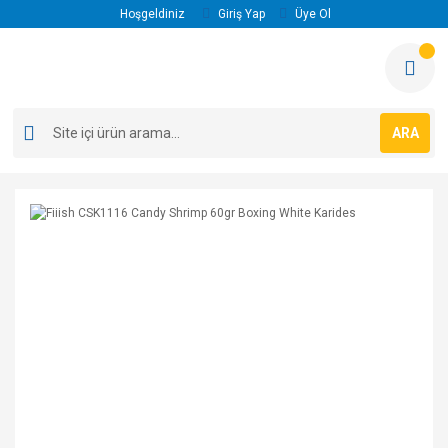
Hoşgeldiniz
Giriş Yap
Üye Ol
ARA