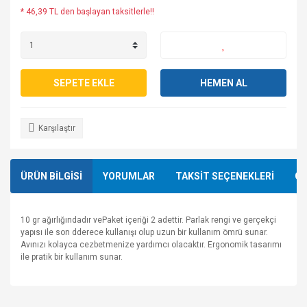
* 46,39 TL den başlayan taksitlerle!!
SEPETE EKLE
HEMEN AL
Karşılaştır
ÜRÜN BİLGİSİ
YORUMLAR
TAKSİT SEÇENEKLERİ
ÖN
10 gr ağırlığındadır vePaket içeriği 2 adettir. Parlak rengi ve gerçekçi
yapısı ile son dderece kullanışı olup uzun bir kullanım ömrü sunar.
Avınızı kolayca cezbetmenize yardımcı olacaktır. Ergonomik tasarımı
ile pratik bir kullanım sunar.
Bu ürünün fiyat bilgisi, resim, ürün açıklamalarında ve diğer
konularda yetersiz gördüğünüz noktaları öneri formunu