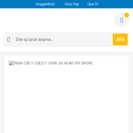
Hoşgeldiniz
Giriş Yap
Üye Ol
ARA