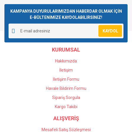
Bu ürüne ilk yorumu siz yapın!
kullanarak tarafımıza iletebilirsiniz.
Görüş ve önerileriniz için teşekkür ederiz.
KAMPANYA DUYURULARIMIZDAN HABERDAR OLMAK İÇİN
E-BÜLTENİMİZE KAYDOLABİLİRSİNİZ!
Yorum Yaz
Ürün resmi kalitesiz, bozuk veya görüntülenemiyor.
KAYDOL
Ürün açıklamasında eksik bilgiler bulunuyor.
Ürün bilgilerinde hatalar bulunuyor.
KURUMSAL
Ürün fiyatı diğer sitelerden daha pahalı.
Bu ürüne benzer farklı alternatifler olmalı.
Hakkımızda
İletişim
İletişim Formu
Havale Bildirim Formu
Gönder
Sipariş Sorgula
Kargo Takibi
ALIŞVERİŞ
Mesafeli Satış Sözleşmesi