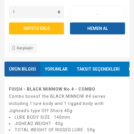
SEPETE EKLE
HEMEN AL
Karşılaştır
ÜRÜN BİLGİSİ
YORUMLAR
TAKSİT SEÇENEKLERİ
ÖN
FIIISH - BLACK MINNOW No 4 - COMBO
Combo boxeof the BLACK MINNOW #4 series
including 1 lure body and 1 rigged body with
Jighead's type Off Shore 40g.
LURE BODY SIZE : 140mm
JIGHEAD WEIGHT : 40g
TOTAL WEIGHT OF RIGGED LURE : 59g