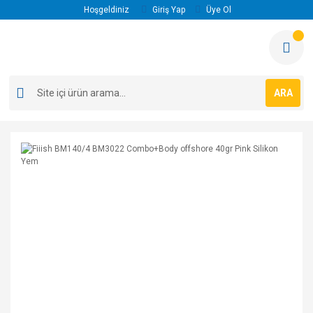
Hoşgeldiniz
Giriş Yap
Üye Ol
ARA