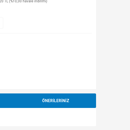
20 TL (%10,00 havale indirimi)
ÖNERİLERİNİZ
za iletebilirsiniz.