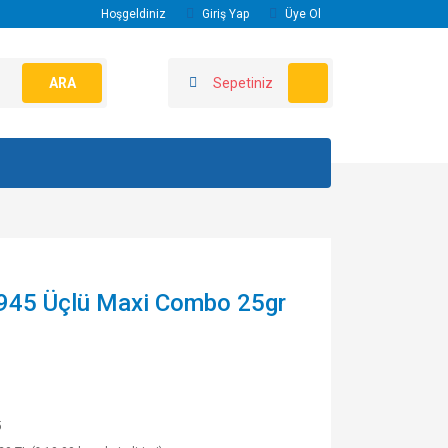
Hoşgeldiniz
Giriş Yap
Üye Ol
ARA
Sepetiniz
945 Üçlü Maxi Combo 25gr
5