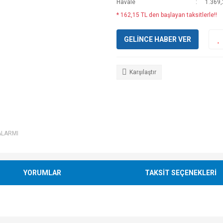
Havale
1.369,
* 162,15 TL den başlayan taksitlerle!!
GELİNCE HABER VER
Karşılaştır
ALARMI
YORUMLAR
TAKSİT SEÇENEKLERİ
e diğer konularda yetersiz gördüğünüz noktaları öneri formunu kullanarak tarafımı