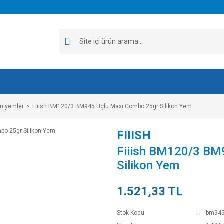
on yemler
Fiiish BM120/3 BM945 Üçlü Maxi Combo 25gr Silikon Yem
FIIISH
Fiiish BM120/3 BM
Silikon Yem
1.521,33 TL
Stok Kodu
bm94