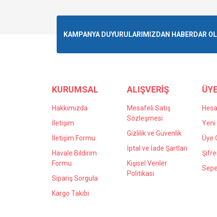
Görüş ve önerileriniz için teşekkür ederiz.
Ürün resmi kalitesiz, bozuk veya görüntülenemiyo
KAMPANYA DUYURULARIMIZDAN HABERDAR OLMA
Ürün açıklamasında eksik bilgiler bulunuyor.
Ürün bilgilerinde hatalar bulunuyor.
Ürün fiyatı diğer sitelerden daha pahalı.
Bu ürüne benzer farklı alternatifler olmalı.
KURUMSAL
ALIŞVERİŞ
ÜYE
Hakkımızda
Mesafeli Satış
Hes
Sözleşmesi
İletişim
Yeni 
Gizlilik ve Güvenlik
İletişim Formu
Üye G
İptal ve İade Şartları
Havale Bildirim
Şifr
Formu
Kişisel Veriler
Sepe
Politikası
Sipariş Sorgula
Kargo Takibi