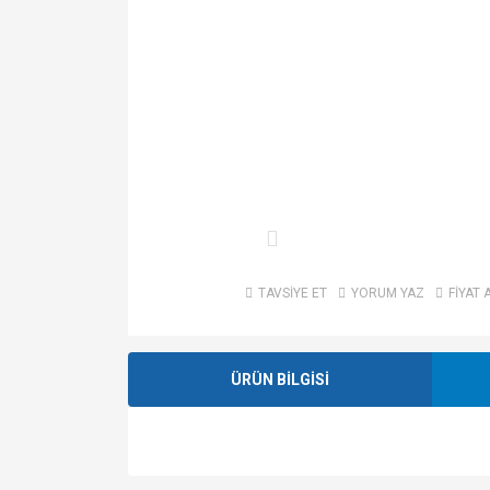
TAVSİYE ET
YORUM YAZ
FİYAT 
ÜRÜN BİLGİSİ
Bu ürünün fiyat bilgisi, resim, ürün açıklamalarında v