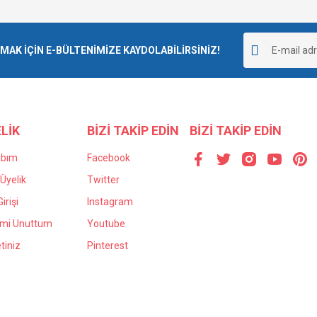
Bu ürüne ilk yorumu siz yapın!
r.
K İÇİN E-BÜLTENİMİZE KAYDOLABİLİRSİNİZ!
Yorum Yaz
LİK
BİZİ TAKİP EDİN
BİZİ TAKİP EDİN
abım
Facebook
Üyelik
Twitter
irişi
Instagram
Gönder
emi Unuttum
Youtube
tiniz
Pinterest