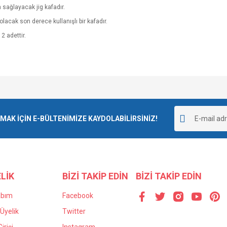
 sağlayacak jig kafadır.
lacak son derece kullanışlı bir kafadır.
2 adettir.
e diğer konularda yetersiz gördüğünüz noktaları öneri formunu kullanarak tarafımı
Bu ürüne ilk yorumu siz yapın!
r.
K İÇİN E-BÜLTENİMİZE KAYDOLABİLİRSİNİZ!
Yorum Yaz
LİK
BİZİ TAKİP EDİN
BİZİ TAKİP EDİN
abım
Facebook
Üyelik
Twitter