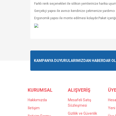
Farklı renk seçenekleri ile silikon yemlerinize harika uyum
Gerçekçi yapısı ile avınızı kendinize çekmenize yardımcı o
Ergonomik yapısı ile monte edilmesi kolaydır.Paket içeriği 
Bu ürünün fiyat bilgisi, resim, ürün açıklamalarında v
Görüş ve önerileriniz için teşekkür ederiz.
Ürün resmi kalitesiz, bozuk veya görüntülenemiyo
KAMPANYA DUYURULARIMIZDAN HABERDAR OLMA
Ürün açıklamasında eksik bilgiler bulunuyor.
Ürün bilgilerinde hatalar bulunuyor.
Ürün fiyatı diğer sitelerden daha pahalı.
Bu ürüne benzer farklı alternatifler olmalı.
KURUMSAL
ALIŞVERİŞ
ÜYE
Hakkımızda
Mesafeli Satış
Hes
Sözleşmesi
İletişim
Yeni 
Gizlilik ve Güvenlik