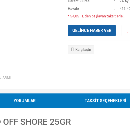
Garanti Süresi
24 Ay
Havale
456,40
* 54,05 TL den başlayan taksitlerle!!
GELİNCE HABER VER
Karşılaştır
ALARMI
YORUMLAR
TAKSİT SEÇENEKLERİ
D OFF SHORE 25GR