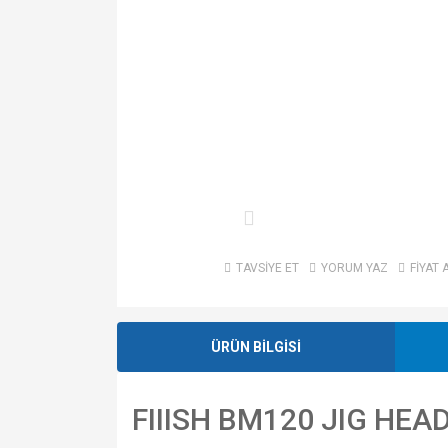
TAVSİYE ET
YORUM YAZ
FİYAT 
ÜRÜN BİLGİSİ
FIIISH BM120 JIG HEA