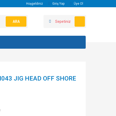
Hoşgeldiniz
Giriş Yap
Üye Ol
ARA
Sepetiniz
M043 JIG HEAD OFF SHORE
3