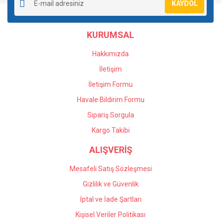
KAYDOL
Ürün açıklamasında eksik bilgiler bulunuyor.
Ürün bilgilerinde hatalar bulunuyor.
KURUMSAL
Ürün fiyatı diğer sitelerden daha pahalı.
Bu ürüne benzer farklı alternatifler olmalı.
Hakkımızda
İletişim
İletişim Formu
Havale Bildirim Formu
Gönder
Sipariş Sorgula
Kargo Takibi
ALIŞVERİŞ
Mesafeli Satış Sözleşmesi
Gizlilik ve Güvenlik
İptal ve İade Şartları
Kişisel Veriler Politikası