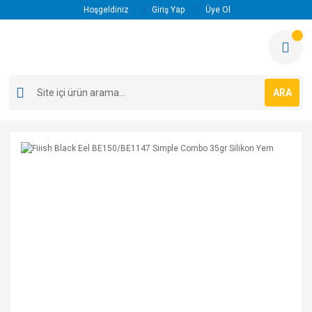
Hoşgeldiniz
Giriş Yap
Üye Ol
ARA