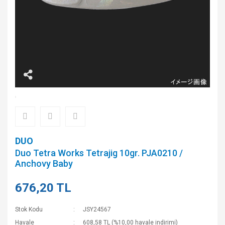
DUO
Duo Tetra Works Tetrajig 10gr. PJA0210 /
Anchovy Baby
676,20 TL
Stok Kodu
JSY24567
Havale
608,58 TL (%10,00 havale indirimi)