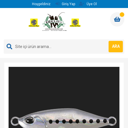
Hoşgeldiniz
Giriş Yap
Üye Ol
ARA