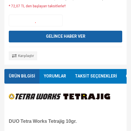
* 72,07 TL den başlayan taksitlerle!!
GELİNCE HABER VER
Karşılaştır
ÜRÜN BİLGİSİ
YORUMLAR
TAKSİT SEÇENEKLERİ
ÖN
DUO Tetra Works Tetrajig 10gr.