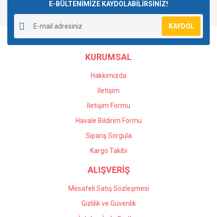
E-BÜLTENİMİZE KAYDOLABİLİRSİNİZ!
Yorum Yaz
Ürün resmi kalitesiz, bozuk veya görüntülenemiyor.
KAYDOL
Ürün açıklamasında eksik bilgiler bulunuyor.
Ürün bilgilerinde hatalar bulunuyor.
KURUMSAL
Ürün fiyatı diğer sitelerden daha pahalı.
Bu ürüne benzer farklı alternatifler olmalı.
Hakkımızda
İletişim
İletişim Formu
Havale Bildirim Formu
Gönder
Sipariş Sorgula
Kargo Takibi
ALIŞVERİŞ
Mesafeli Satış Sözleşmesi
Gizlilik ve Güvenlik