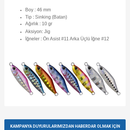
Boy : 46 mm
Tip : Sinking (Batan)
Ağırlık : 10 gr
Aksiyon: Jig
İğneler : Ön Asist #11 Arka Üçlü İğne #12
Bu ürünün fiyat bilgisi, resim, ürün açıklamalarında ve diğer
konularda yetersiz gördüğünüz noktaları öneri formunu
Bu ürüne ilk yorumu siz yapın!
kullanarak tarafımıza iletebilirsiniz.
Görüş ve önerileriniz için teşekkür ederiz.
KAMPANYA DUYURULARIMIZDAN HABERDAR OLMAK İÇİN