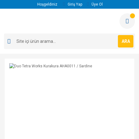
Hoşgeldiniz
Giriş Yap
Üye Ol
ARA