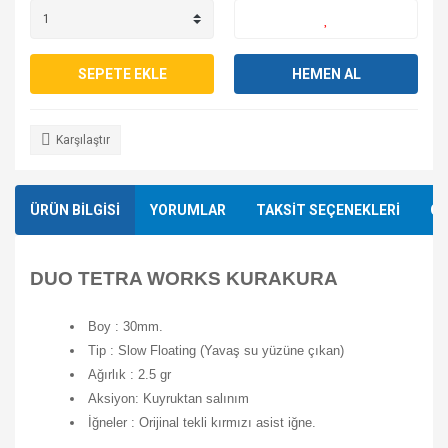
SEPETE EKLE
HEMEN AL
Karşılaştır
ÜRÜN BİLGİSİ
YORUMLAR
TAKSİT SEÇENEKLERİ
ÖN
DUO TETRA WORKS KURAKURA
Boy : 30mm.
Tip : Slow Floating (Yavaş su yüzüne çıkan)
Ağırlık : 2.5 gr
Aksiyon: Kuyruktan salınım
İğneler :
Orijinal tekli kırmızı asist iğne.