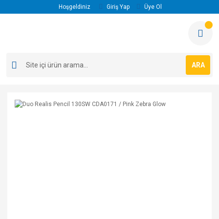
Hoşgeldiniz
Giriş Yap
Üye Ol
ARA