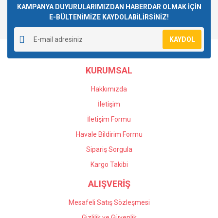
Görüş ve önerileriniz için teşekkür ederiz.
KAMPANYA DUYURULARIMIZDAN HABERDAR OLMAK İÇİN
E-BÜLTENİMİZE KAYDOLABİLİRSİNİZ!
Yorum Yaz
Ürün resmi kalitesiz, bozuk veya görüntülenemiyor.
KAYDOL
Ürün açıklamasında eksik bilgiler bulunuyor.
Ürün bilgilerinde hatalar bulunuyor.
KURUMSAL
Ürün fiyatı diğer sitelerden daha pahalı.
Bu ürüne benzer farklı alternatifler olmalı.
Hakkımızda
İletişim
İletişim Formu
Havale Bildirim Formu
Gönder
Sipariş Sorgula
Kargo Takibi
ALIŞVERİŞ
Mesafeli Satış Sözleşmesi
Gizlilik ve Güvenlik