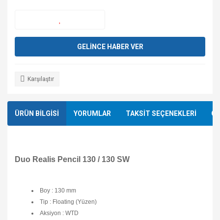
GELİNCE HABER VER
Karşılaştır
ÜRÜN BİLGİSİ
YORUMLAR
TAKSİT SEÇENEKLERİ
ÖN
Duo Realis Pencil 130 / 130 SW
Boy : 130 mm
Tip : Floating (Yüzen)
Aksiyon : WTD