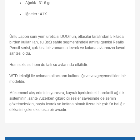
Ağırlık : 31.6 gr
İğneler :
#1X
Ünlü Japon suni yem üreticisi DUO'nun, oltacılar tarafından 5 kıtada
birden kullanılan, su üstü sahte segmentindeki amiral gemisi
Realis
Pencil
serisi, çok kısa bir zamanda levrek ve kofana avlarınızın favori
sahtesi oldu.
Hem tuzlu su hem de tatlı su avlarında etkilidir.
WTD tekniği ile avlanan oltacıların kullandığı ve vazgeçemedikleri bir
modeldir.
Mükemmel atış eriminin yanısıra, kuyruk içerisindeki hareketli ağırlık
sisteminin, sahte yüzerken çıkardığı sesler sayesinde de zemin
gözetmeksizin, başta levrek ve kofana olmak üzere bir çok tür balığın
dikkatini çekmekte usta bir avcıdır.
Bu ürünün fiyat bilgisi, resim, ürün açıklamalarında ve diğer
konularda yetersiz gördüğünüz noktaları öneri formunu
Bu ürüne ilk yorumu siz yapın!
kullanarak tarafımıza iletebilirsiniz.