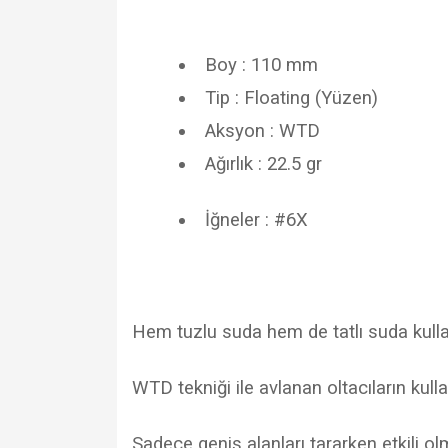
Boy : 110 mm
Tip : Floating (Yüzen)
Aksyon : WTD
Ağırlık : 22.5 gr
İğneler : #6X
Hem tuzlu suda hem de tatlı suda kullanı
WTD tekniği ile avlanan oltacıların kull
Sadece geniş alanları tararken etkili o