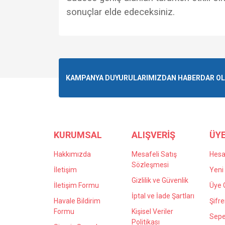
sonuçlar elde edeceksiniz.
Bu ürünün fiyat bilgisi, resim, ürün açıklamalarında v
Görüş ve önerileriniz için teşekkür ederiz.
Ürün resmi kalitesiz, bozuk veya görüntülenemiyo
KAMPANYA DUYURULARIMIZDAN HABERDAR OLMA
Ürün açıklamasında eksik bilgiler bulunuyor.
Ürün bilgilerinde hatalar bulunuyor.
Ürün fiyatı diğer sitelerden daha pahalı.
Bu ürüne benzer farklı alternatifler olmalı.
KURUMSAL
ALIŞVERİŞ
ÜYE
Hakkımızda
Mesafeli Satış
Hes
Sözleşmesi
İletişim
Yeni 
Gizlilik ve Güvenlik
İletişim Formu
Üye G
İptal ve İade Şartları
Havale Bildirim
Şifr
Formu
Kişisel Veriler
Sepe
Politikası