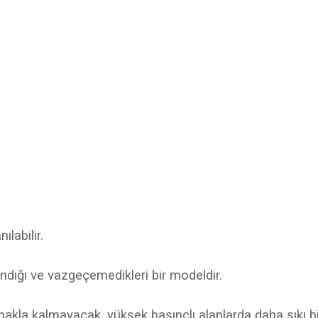
labilir.
andığı ve vazgeçemedikleri bir modeldir.
lmakla kalmayacak, yüksek basınçlı alanlarda daha sıkı bi