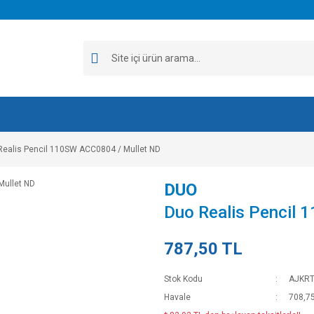
Realis Pencil 110SW ACC0804 / Mullet ND
DUO
Duo Realis Pencil 
787,50 TL
Stok Kodu
AJKR
Havale
708,75