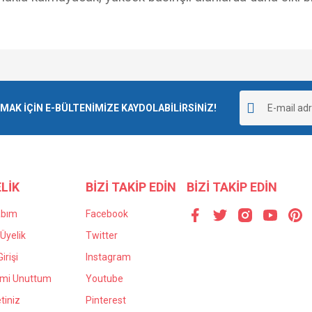
e diğer konularda yetersiz gördüğünüz noktaları öneri formunu kullanarak tarafımı
Bu ürüne ilk yorumu siz yapın!
r.
K İÇİN E-BÜLTENİMİZE KAYDOLABİLİRSİNİZ!
Yorum Yaz
LİK
BİZİ TAKİP EDİN
BİZİ TAKİP EDİN
abım
Facebook
Üyelik
Twitter
irişi
Instagram
Gönder
emi Unuttum
Youtube
tiniz
Pinterest