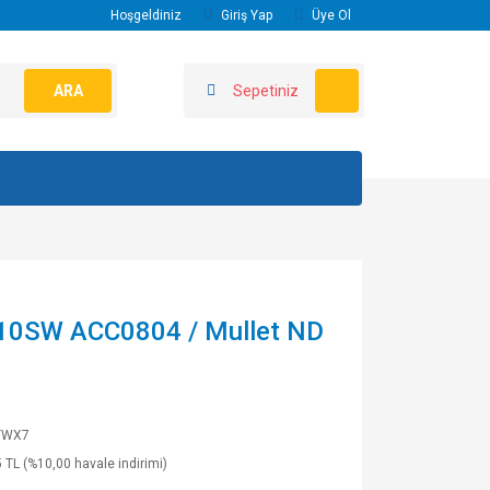
Hoşgeldiniz
Giriş Yap
Üye Ol
ARA
Sepetiniz
110SW ACC0804 / Mullet ND
TWX7
 TL (%10,00 havale indirimi)