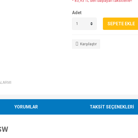
* 83,93 TL den başlayan taksitlerle!!
Adet
SEPETE EKLE
Karşılaştır
ALARMI
YORUMLAR
TAKSİT SEÇENEKLERİ
 SW