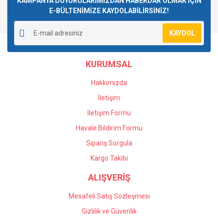
KAMPANYA DUYURULARIMIZDAN HABERDAR OLMAK İÇİN
E-BÜLTENİMİZE KAYDOLABİLİRSİNİZ!
Yorum Yaz
Ürün resmi kalitesiz, bozuk veya görüntülenemiyor.
KAYDOL
Ürün açıklamasında eksik bilgiler bulunuyor.
Ürün bilgilerinde hatalar bulunuyor.
KURUMSAL
Ürün fiyatı diğer sitelerden daha pahalı.
Bu ürüne benzer farklı alternatifler olmalı.
Hakkımızda
İletişim
İletişim Formu
Havale Bildirim Formu
Gönder
Sipariş Sorgula
Kargo Takibi
ALIŞVERİŞ
Mesafeli Satış Sözleşmesi
Gizlilik ve Güvenlik