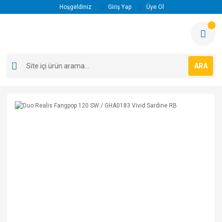
Hoşgeldiniz
Giriş Yap
Üye Ol
ARA