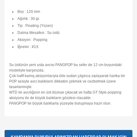
Boy : 120 mm
Ağırlık : 30 gr.
Tip : Floating (Yüzen)
Dalma Mesafesi : Su üstü
Aksiyon : Popping
İğneler : #1X
Su üstünün yeni usta avcısı FANGPOP bu sefer de 12 cm boyundaki
modeliyle karşınızda.
Çok hafif kamış aksiyonlarıyla bile sudan çılgınca zıplayarak harika bir
POP sesiyle avcı balıkların dikkatini çekmek ve cezbetmek üzere
tasarlanmıştır.
WTD ile avcılığının en üst düzeye çıkacak ve hatta GT Style popping
aksiyonu ile de büyük balıkların gözdesi olacaktır.
FANGPOP ile büyük balıklarla yüzeyde buluşmaya hazır olun.
Bu ürünün fiyat bilgisi, resim, ürün açıklamalarında ve diğer
konularda yetersiz gördüğünüz noktaları öneri formunu
Bu ürüne ilk yorumu siz yapın!
kullanarak tarafımıza iletebilirsiniz.
Görüş ve önerileriniz için teşekkür ederiz.