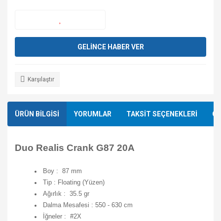
GELİNCE HABER VER
Karşılaştır
ÜRÜN BİLGİSİ
YORUMLAR
TAKSİT SEÇENEKLERİ
ÖN
Duo Realis Crank G87 20A
Boy : 87 mm
Tip : Floating (Yüzen)
Ağırlık : 35.5 gr
Dalma Mesafesi : 550 - 630 cm
İğneler : #2X