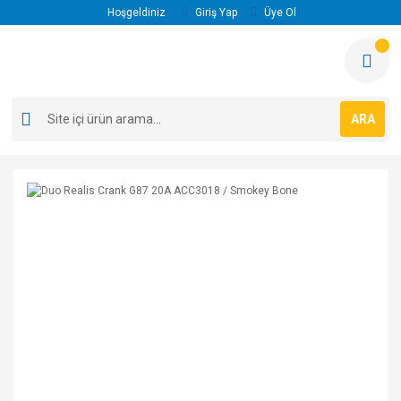
Hoşgeldiniz
Giriş Yap
Üye Ol
ARA