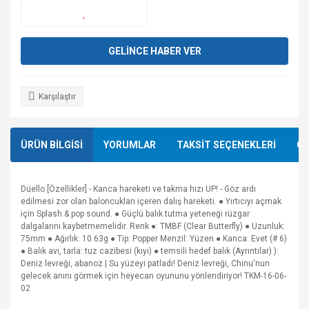
GELİNCE HABER VER
Karşılaştır
ÜRÜN BİLGİSİ
YORUMLAR
TAKSİT SEÇENEKLERİ
ÖN
Düello [Özellikler] - Kanca hareketi ve takma hızı UP! - Göz ardı
edilmesi zor olan baloncukları içeren dalış hareketi. ● Yırtıcıyı açmak
için Splash & pop sound. ● Güçlü balık tutma yeteneği rüzgar
dalgalarını kaybetmemelidir. Renk ●: TMBF (Clear Butterfly) ● Uzunluk:
75mm ● Ağırlık: 10.63g ● Tip: Popper Menzil: Yüzen ● Kanca: Evet (# 6)
● Balık avı, tarla: tuz cazibesi (kıyı) ● temsili hedef balık (Ayrıntılar) ):
Deniz levreği, abanoz | Su yüzeyi patladı! Deniz levreği, Chinu'nun
gelecek anını görmek için heyecan oyununu yönlendiriyor! TKM-16-06-
02