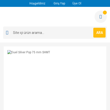
Hoşgeldiniz
Giriş Yap
Üye Ol
ARA