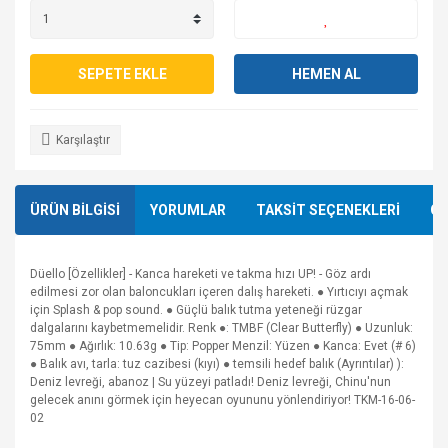
SEPETE EKLE
HEMEN AL
Karşılaştır
ÜRÜN BİLGİSİ
YORUMLAR
TAKSİT SEÇENEKLERİ
ÖN
Düello [Özellikler] - Kanca hareketi ve takma hızı UP! - Göz ardı
edilmesi zor olan baloncukları içeren dalış hareketi. ● Yırtıcıyı açmak
için Splash & pop sound. ● Güçlü balık tutma yeteneği rüzgar
dalgalarını kaybetmemelidir. Renk ●: TMBF (Clear Butterfly) ● Uzunluk:
75mm ● Ağırlık: 10.63g ● Tip: Popper Menzil: Yüzen ● Kanca: Evet (# 6)
● Balık avı, tarla: tuz cazibesi (kıyı) ● temsili hedef balık (Ayrıntılar) ):
Deniz levreği, abanoz | Su yüzeyi patladı! Deniz levreği, Chinu'nun
gelecek anını görmek için heyecan oyununu yönlendiriyor! TKM-16-06-
02