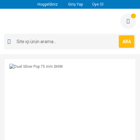
Hoşgeldiniz
Giriş Yap
Üye Ol
ARA