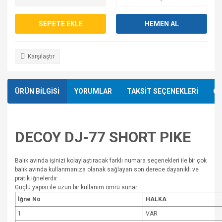
SEPETE EKLE
HEMEN AL
Karşılaştır
ÜRÜN BİLGİSİ
YORUMLAR
TAKSİT SEÇENEKLERİ
ÖN
DECOY DJ-77 SHORT PIKE
Balık avında işinizi kolaylaştıracak farklı numara seçenekleri ile bir çok
balık avında kullanmanıza olanak sağlayan son derece dayanıklı ve
pratik iğnelerdir.
Güçlü yapısı ile uzun bir kullanım ömrü sunar.
İğne No
HALKA
1
VAR