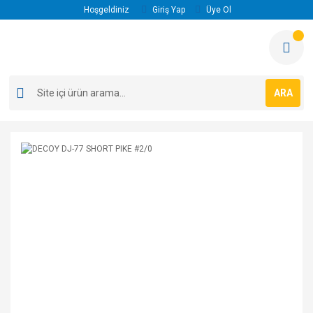
Hoşgeldiniz
Giriş Yap
Üye Ol
ARA