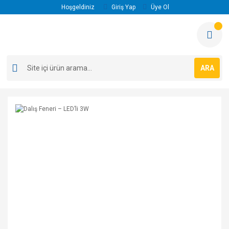
Hoşgeldiniz
Giriş Yap
Üye Ol
ARA