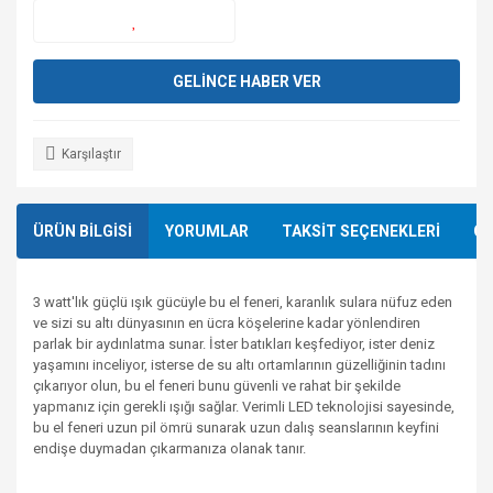
GELİNCE HABER VER
Karşılaştır
ÜRÜN BİLGİSİ
YORUMLAR
TAKSİT SEÇENEKLERİ
ÖN
3 watt'lık güçlü ışık gücüyle bu el feneri, karanlık sulara nüfuz eden
ve sizi su altı dünyasının en ücra köşelerine kadar yönlendiren
parlak bir aydınlatma sunar. İster batıkları keşfediyor, ister deniz
yaşamını inceliyor, isterse de su altı ortamlarının güzelliğinin tadını
çıkarıyor olun, bu el feneri bunu güvenli ve rahat bir şekilde
yapmanız için gerekli ışığı sağlar. Verimli LED teknolojisi sayesinde,
bu el feneri uzun pil ömrü sunarak uzun dalış seanslarının keyfini
endişe duymadan çıkarmanıza olanak tanır.