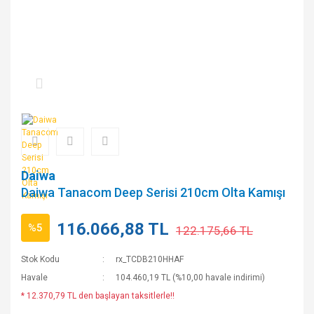
Daiwa
Daiwa Tanacom Deep Serisi 210cm Olta Kamışı
116.066,88 TL
%5
122.175,66 TL
Stok Kodu
rx_TCDB210HHAF
Havale
104.460,19 TL (%10,00 havale indirimi)
* 12.370,79 TL den başlayan taksitlerle!!