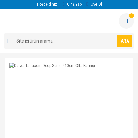
Hoşgeldiniz
Giriş Yap
Üye Ol
ARA