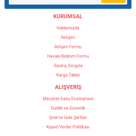
Ürün bilgilerinde hatalar bulunuyor.
KURUMSAL
Ürün fiyatı diğer sitelerden daha pahalı.
Bu ürüne benzer farklı alternatifler olmalı.
Hakkımızda
İletişim
İletişim Formu
Havale Bildirim Formu
Gönder
Sipariş Sorgula
Kargo Takibi
ALIŞVERİŞ
Mesafeli Satış Sözleşmesi
Gizlilik ve Güvenlik
İptal ve İade Şartları
Kişisel Veriler Politikası