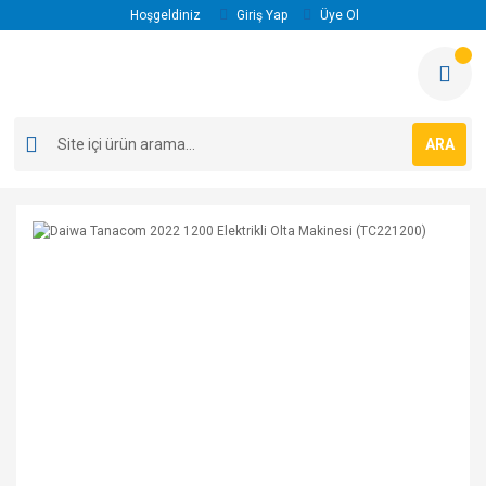
Hoşgeldiniz
Giriş Yap
Üye Ol
ARA