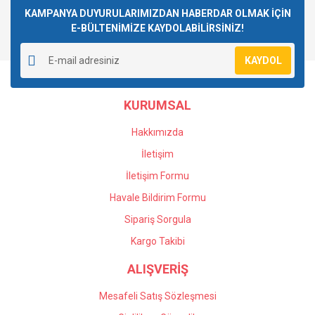
Görüş ve önerileriniz için teşekkür ederiz.
KAMPANYA DUYURULARIMIZDAN HABERDAR OLMAK İÇİN
E-BÜLTENİMİZE KAYDOLABİLİRSİNİZ!
Yorum Yaz
Ürün resmi kalitesiz, bozuk veya görüntülenemiyor.
KAYDOL
Ürün açıklamasında eksik bilgiler bulunuyor.
Ürün bilgilerinde hatalar bulunuyor.
KURUMSAL
Ürün fiyatı diğer sitelerden daha pahalı.
Bu ürüne benzer farklı alternatifler olmalı.
Hakkımızda
İletişim
İletişim Formu
Havale Bildirim Formu
Gönder
Sipariş Sorgula
Kargo Takibi
ALIŞVERİŞ
Mesafeli Satış Sözleşmesi