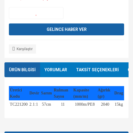
GELİNCE HABER VER
Karşılaştır
ÜRÜN BİLGİSİ
YORUMLAR
TAKSİT SEÇENEKLERİ
ÖN
Üretici
Rulman
Kapasite
Ağırlık
Devir
Sarım
Drag
Kodu
Sayısı
(mm/m)
(gr)
TC221200
2.1:1
57cm
11
1000m/PE8
2040
15kg
Bu ürünün fiyat bilgisi, resim, ürün açıklamalarında ve diğer
konularda yetersiz gördüğünüz noktaları öneri formunu
Bu ürüne ilk yorumu siz yapın!
kullanarak tarafımıza iletebilirsiniz.