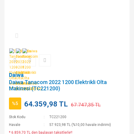
Daiwa
Daiwa Tanacom 2022 1200 Elektrikli Olta
Makinesi (TC221200)
64.359,98 TL
%5
67.747,35 TL
Stok Kodu
TC221200
Havale
57.923,98 TL (%10,00 havale indirimi)
* 6.859,70 TL den başlayan taksitlerle!!