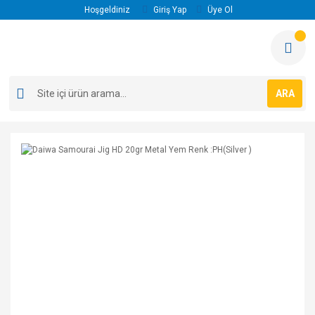
Hoşgeldiniz
Giriş Yap
Üye Ol
ARA