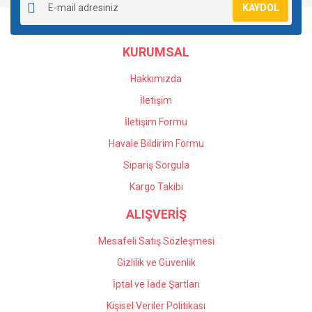
KAYDOL
Ürün açıklamasında eksik bilgiler bulunuyor.
Ürün bilgilerinde hatalar bulunuyor.
KURUMSAL
Ürün fiyatı diğer sitelerden daha pahalı.
Bu ürüne benzer farklı alternatifler olmalı.
Hakkımızda
İletişim
İletişim Formu
Havale Bildirim Formu
Gönder
Sipariş Sorgula
Kargo Takibi
ALIŞVERİŞ
Mesafeli Satış Sözleşmesi
Gizlilik ve Güvenlik
İptal ve İade Şartları
Kişisel Veriler Politikası