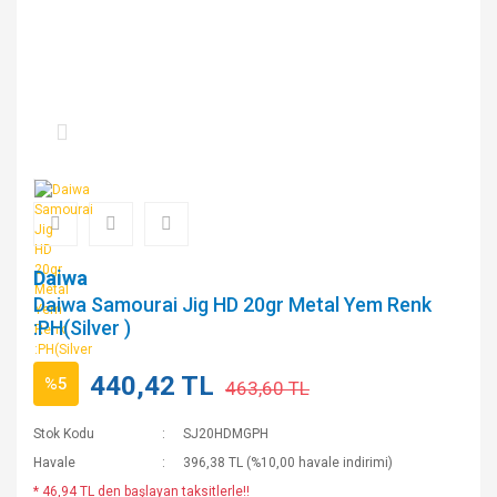
Daiwa
Daiwa Samourai Jig HD 20gr Metal Yem Renk
:PH(Silver )
440,42 TL
%5
463,60 TL
Stok Kodu
SJ20HDMGPH
Havale
396,38 TL (%10,00 havale indirimi)
* 46,94 TL den başlayan taksitlerle!!