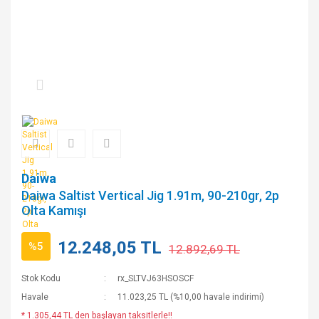
Daiwa
Daiwa Saltist Vertical Jig 1.91m, 90-210gr, 2p
Olta Kamışı
12.248,05 TL
%5
12.892,69 TL
Stok Kodu
rx_SLTVJ63HSOSCF
Havale
11.023,25 TL (%10,00 havale indirimi)
* 1.305,44 TL den başlayan taksitlerle!!