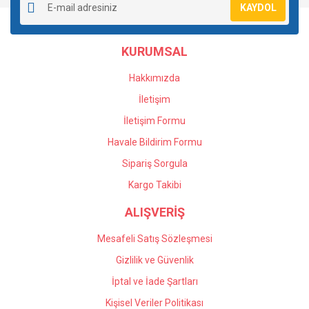
KAYDOL
Ürün açıklamasında eksik bilgiler bulunuyor.
Ürün bilgilerinde hatalar bulunuyor.
KURUMSAL
Ürün fiyatı diğer sitelerden daha pahalı.
Bu ürüne benzer farklı alternatifler olmalı.
Hakkımızda
İletişim
İletişim Formu
Havale Bildirim Formu
Gönder
Sipariş Sorgula
Kargo Takibi
ALIŞVERİŞ
Mesafeli Satış Sözleşmesi
Gizlilik ve Güvenlik
İptal ve İade Şartları
Kişisel Veriler Politikası