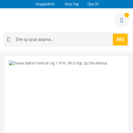
Hoşgeldiniz
Giriş Yap
Üye Ol
ARA