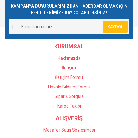
Görüş ve önerileriniz için teşekkür ederiz.
KAMPANYA DUYURULARIMIZDAN HABERDAR OLMAK İÇİN
E-BÜLTENİMİZE KAYDOLABİLİRSİNİZ!
Yorum Yaz
Ürün resmi kalitesiz, bozuk veya görüntülenemiyor.
KAYDOL
Ürün açıklamasında eksik bilgiler bulunuyor.
Ürün bilgilerinde hatalar bulunuyor.
KURUMSAL
Ürün fiyatı diğer sitelerden daha pahalı.
Bu ürüne benzer farklı alternatifler olmalı.
Hakkımızda
İletişim
İletişim Formu
Havale Bildirim Formu
Gönder
Sipariş Sorgula
Kargo Takibi
ALIŞVERİŞ
Mesafeli Satış Sözleşmesi