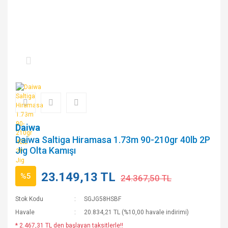
Daiwa
Daiwa Saltiga Hiramasa 1.73m 90-210gr 40lb 2P
Jig Olta Kamışı
23.149,13 TL
%5
24.367,50 TL
Stok Kodu
SGJG58HSBF
Havale
20.834,21 TL (%10,00 havale indirimi)
* 2.467,31 TL den başlayan taksitlerle!!