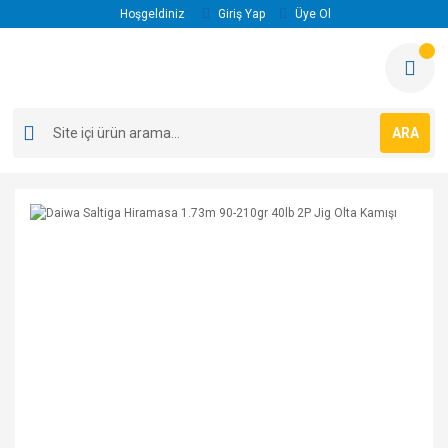
Hoşgeldiniz
Giriş Yap
Üye Ol
ARA