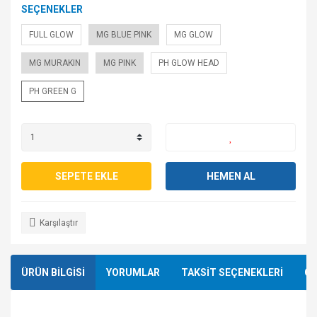
SEÇENEKLER
FULL GLOW
MG BLUE PINK
MG GLOW
MG MURAKIN
MG PINK
PH GLOW HEAD
PH GREEN G
SEPETE EKLE
HEMEN AL
Karşılaştır
ÜRÜN BİLGİSİ
YORUMLAR
TAKSİT SEÇENEKLERİ
ÖN