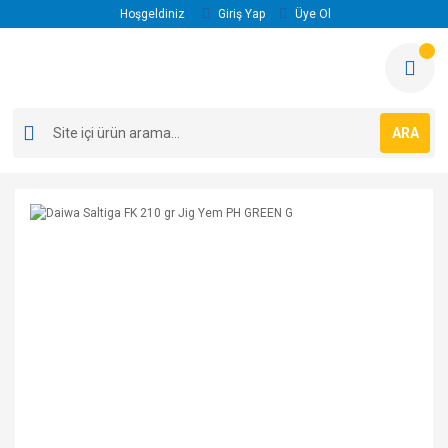
Hoşgeldiniz
Giriş Yap
Üye Ol
ARA