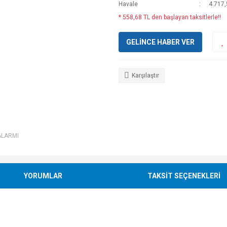
Havale
4.717,
* 558,68 TL den başlayan taksitlerle!!
GELİNCE HABER VER
Karşılaştır
ALARMI
YORUMLAR
TAKSİT SEÇENEKLERİ