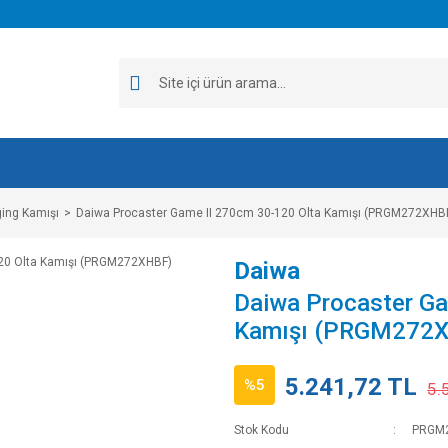
ging Kamışı
Daiwa Procaster Game II 270cm 30-120 Olta Kamışı (PRGM272XHB
Daiwa
Daiwa Procaster Ga
Kamışı (PRGM272
5.241,72 TL
%5
5.
Stok Kodu
PRGM