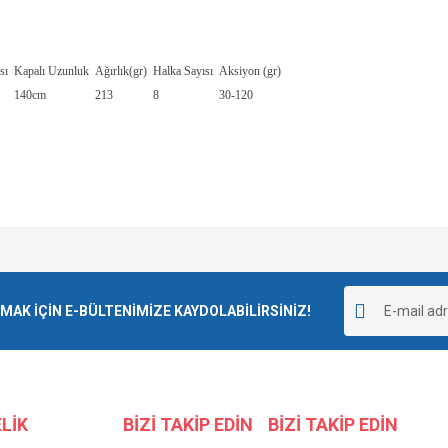
sı
Kapalı Uzunluk
Ağırlık(gr)
Halka Sayısı
Aksiyon (gr)
140cm
213
8
30-120
Bu ürüne ilk yorumu siz yapın!
diğer konularda yetersiz gördüğünüz noktaları öneri formunu kullanarak tarafımıza
Yorum Yaz
K İÇİN E-BÜLTENİMİZE KAYDOLABİLİRSİNİZ!
LİK
BİZİ TAKİP EDİN
BİZİ TAKİP EDİN