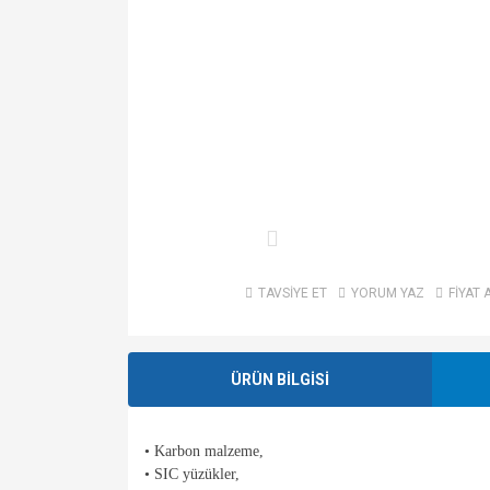
TAVSİYE ET
YORUM YAZ
FİYAT 
ÜRÜN BİLGİSİ
• Karbon malzeme,
• SIC yüzükler,