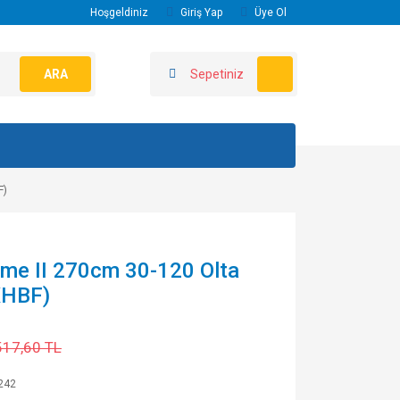
Hoşgeldiniz
Giriş Yap
Üye Ol
ARA
Sepetiniz
F)
me II 270cm 30-120 Olta
XHBF)
517,60 TL
242