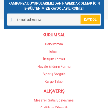
Görüş ve önerileriniz için teşekkür ederiz.
KAMPANYA DUYURULARIMIZDAN HABERDAR OLMAK İÇİN
E-BÜLTENİMİZE KAYDOLABİLİRSİNİZ!
Yorum Yaz
Ürün resmi kalitesiz, bozuk veya görüntülenemiyor.
KAYDOL
Ürün açıklamasında eksik bilgiler bulunuyor.
Ürün bilgilerinde hatalar bulunuyor.
KURUMSAL
Ürün fiyatı diğer sitelerden daha pahalı.
Bu ürüne benzer farklı alternatifler olmalı.
Hakkımızda
İletişim
İletişim Formu
Havale Bildirim Formu
Gönder
Sipariş Sorgula
Kargo Takibi
ALIŞVERİŞ
Mesafeli Satış Sözleşmesi
Gizlilik ve Güvenlik