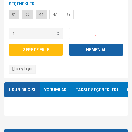
SEÇENEKLER
01
05
44
47
99
SEPETE EKLE
HEMEN AL
Karşılaştır
ÜRÜN BİLGİSİ
YORUMLAR
TAKSİT SEÇENEKLERİ
ÖN
Bu ürünün fiyat bilgisi, resim, ürün açıklamalarında ve diğer
konularda yetersiz gördüğünüz noktaları öneri formunu
Bu ürüne ilk yorumu siz yapın!
kullanarak tarafımıza iletebilirsiniz.