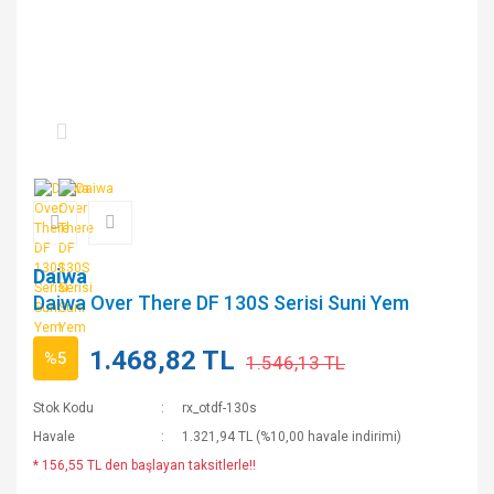
Daiwa
Daiwa Over There DF 130S Serisi Suni Yem
1.468,82 TL
%5
1.546,13 TL
Stok Kodu
rx_otdf-130s
Havale
1.321,94 TL (%10,00 havale indirimi)
* 156,55 TL den başlayan taksitlerle!!