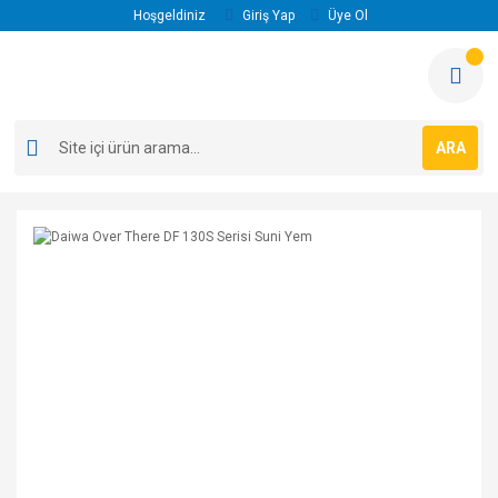
Hoşgeldiniz
Giriş Yap
Üye Ol
ARA