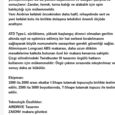
sonuçlanır: Zander, levrek, turna balığı ve alabalık için spin
balıkçılığı için mükemmeldir.
Yeni Airdrive kefaleti öncekinden daha hafif, nihayetinde sert ve
yeni kefalet kolu ile birlikte dolaşma tehdidini önemli ölçüde
azaltıyor.
ATD Type-L sürükleme, yüksek başlangıç direnci olmadan gerilim
altında eşit ve optimize edilmiş bir hat serbest bırakılmasını
sağlayarak büyük numunelerle savaşırken gerekli güvenliği sağlar.
Alüminyum Longcast ABS makarası, daha uzun döküm
mesafelerine katkıda bulunan özel bir makara kenarına sahiptir.
Çizgi silindirindeki Twistbuster III tasarımı örgülü hatların
kullanımı için mükemmeldir: Örgü çekme sırasında sıkıştırılmaz v
sonuç daha az bükülür.
Ekipman:
1000 ila 2000 arası ebatlar I-Shape tutamak topuzuyla birlikte tesli
edilir, 2500 ila 5000 boyutlarında, T-Shape tutamak topuzu ile tesli
edilir.
Teknolojik Özellikler:
AIRDRIVE Tasarımı
ZAIONV makara gövdesi