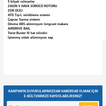
5 bilyalı rulmanlar
ZAION V HAVA SÜRÜCÜ ROTORU
ZOR DİJİJ
ATD Tip-L sürükleme sistemi
Çapraz Sarma sistemi
Dövme ABS alüminyum longcast makara
AIRDRIVE BAIL
Twist Buster III hat silindiri
İşlenmiş vidalı alüminyum sap
Bu ürünün fiyat bilgisi, resim, ürün açıklamalarında ve diğer
konularda yetersiz gördüğünüz noktaları öneri formunu
Bu ürüne ilk yorumu siz yapın!
kullanarak tarafımıza iletebilirsiniz.
Görüş ve önerileriniz için teşekkür ederiz.
KAMPANYA DUYURULARIMIZDAN HABERDAR OLMAK İÇİN
E-BÜLTENİMİZE KAYDOLABİLİRSİNİZ!
Yorum Yaz
Ürün resmi kalitesiz, bozuk veya görüntülenemiyor.