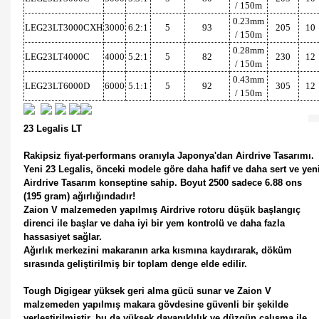
/ 150m
0.23mm
LEG23LT3000CXH
3000
6.2:1
5
93
205
10
/ 150m
0.28mm
LEG23LT4000C
4000
5.2:1
5
82
230
12
/ 150m
0.43mm
LEG23LT6000D
6000
5.1:1
5
92
305
12
/ 150m
23 Legalis LT
Rakipsiz fiyat-performans oranıyla Japonya'dan Airdrive Tasarımı.
Yeni 23 Legalis, önceki modele göre daha hafif ve daha sert ve yen
Airdrive Tasarım konseptine sahip. Boyut 2500 sadece 6.88 ons
(195 gram) ağırlığındadır!
Zaion V malzemeden yapılmış Airdrive rotoru düşük başlangıç
direnci ile başlar ve daha iyi bir yem kontrolü ve daha fazla
hassasiyet sağlar.
Ağırlık merkezini makaranın arka kısmına kaydırarak, döküm
sırasında geliştirilmiş bir toplam denge elde edilir.
Tough Digigear yüksek geri alma gücü sunar ve Zaion V
malzemeden yapılmış makara gövdesine güvenli bir şekilde
yerleştirilmiştir, bu da yüksek dayanıklılık ve düzgün çalışma ile