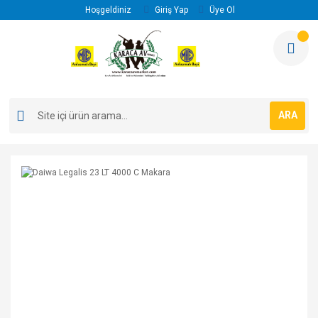
Hoşgeldiniz
Giriş Yap
Üye Ol
ARA