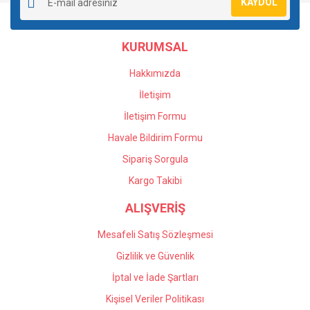
KAYDOL
Ürün açıklamasında eksik bilgiler bulunuyor.
Ürün bilgilerinde hatalar bulunuyor.
KURUMSAL
Ürün fiyatı diğer sitelerden daha pahalı.
Bu ürüne benzer farklı alternatifler olmalı.
Hakkımızda
İletişim
İletişim Formu
Havale Bildirim Formu
Gönder
Sipariş Sorgula
Kargo Takibi
ALIŞVERİŞ
Mesafeli Satış Sözleşmesi
Gizlilik ve Güvenlik
İptal ve İade Şartları
Kişisel Veriler Politikası