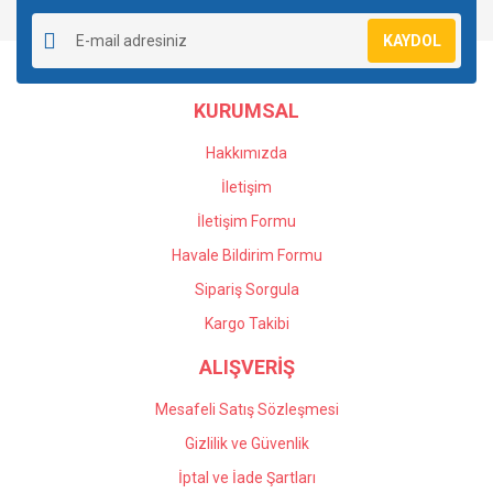
Yorum Yaz
Ürün resmi kalitesiz, bozuk veya görüntülenemiyor.
KAYDOL
Ürün açıklamasında eksik bilgiler bulunuyor.
Ürün bilgilerinde hatalar bulunuyor.
KURUMSAL
Ürün fiyatı diğer sitelerden daha pahalı.
Bu ürüne benzer farklı alternatifler olmalı.
Hakkımızda
İletişim
İletişim Formu
Havale Bildirim Formu
Gönder
Sipariş Sorgula
Kargo Takibi
ALIŞVERİŞ
Mesafeli Satış Sözleşmesi
Gizlilik ve Güvenlik
İptal ve İade Şartları