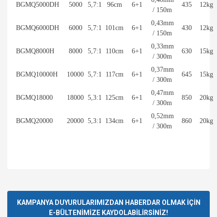
BGMQ5000DH
5000
5,7:1
96cm
6+1
435
12kg
/ 150m
0,43mm
BGMQ6000DH
6000
5,7:1
101cm
6+1
430
12kg
/ 150m
0,33mm
BGMQ8000H
8000
5,7:1
110cm
6+1
630
15kg
/ 300m
0,37mm
BGMQ10000H
10000
5,7:1
117cm
6+1
645
15kg
/ 300m
0,47mm
BGMQ18000
18000
5,3:1
125cm
6+1
850
20kg
/ 300m
0,52mm
BGMQ20000
20000
5,3:1
134cm
6+1
860
20kg
/ 300m
Bu ürünün fiyat bilgisi, resim, ürün açıklamalarında ve diğer
konularda yetersiz gördüğünüz noktaları öneri formunu
Bu ürüne ilk yorumu siz yapın!
kullanarak tarafımıza iletebilirsiniz.
Görüş ve önerileriniz için teşekkür ederiz.
KAMPANYA DUYURULARIMIZDAN HABERDAR OLMAK İÇİN
E-BÜLTENİMİZE KAYDOLABİLİRSİNİZ!