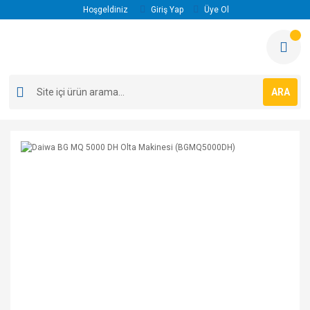
Hoşgeldiniz
Giriş Yap
Üye Ol
ARA