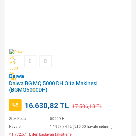
Daiwa
Daiwa BG MQ 5000 DH Olta Makinesi
(BGMQ5000DH)
16.630,82 TL
%5
17.506,13 TL
Stok Kodu
5000D-H
Havale
14.967,74 TL (%10,00 havale indirimi)
* 1.772,57 TL den başlayan taksitlerle!!