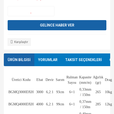
GELİNCE HABER VER
Karşılaştır
ÜRÜN BİLGİSİ
YORUMLAR
TAKSİT SEÇENEKLERİ
ÖN
Rulman
Kapasite
Ağırlık
Üretici Kodu
Ebat
Devir
Sarım
Drag
Sayısı
(mm/m)
(gr)
0,33mm
BGMQ3000DXH
3000
6,2:1
93cm
6+1
265
10kg
/ 150m
0,37mm
BGMQ4000DXH
4000
6,2:1
99cm
6+1
285
12kg
/ 150m
0,40mm