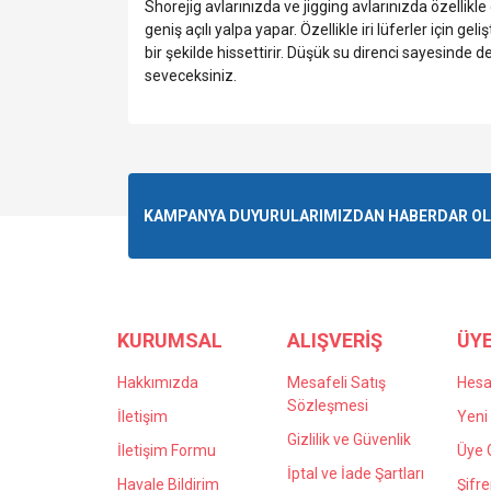
Shorejig avlarınızda ve jigging avlarınızda özellikl
geniş açılı yalpa yapar. Özellikle iri lüferler için g
bir şekilde hissettirir. Düşük su direnci sayesinde 
seveceksiniz.
Bu ürünün fiyat bilgisi, resim, ürün açıklamalarında v
Görüş ve önerileriniz için teşekkür ederiz.
Ürün resmi kalitesiz, bozuk veya görüntülenemiyo
KAMPANYA DUYURULARIMIZDAN HABERDAR OLMA
Ürün açıklamasında eksik bilgiler bulunuyor.
Ürün bilgilerinde hatalar bulunuyor.
Ürün fiyatı diğer sitelerden daha pahalı.
Bu ürüne benzer farklı alternatifler olmalı.
KURUMSAL
ALIŞVERİŞ
ÜYE
Hakkımızda
Mesafeli Satış
Hes
Sözleşmesi
İletişim
Yeni 
Gizlilik ve Güvenlik
İletişim Formu
Üye G
İptal ve İade Şartları
Havale Bildirim
Şifr