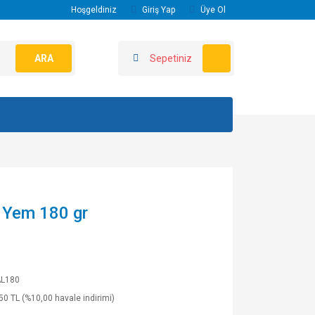
Hoşgeldiniz
Giriş Yap
Üye Ol
ARA
Sepetiniz
g Yem 180 gr
L180
50 TL (%10,00 havale indirimi)