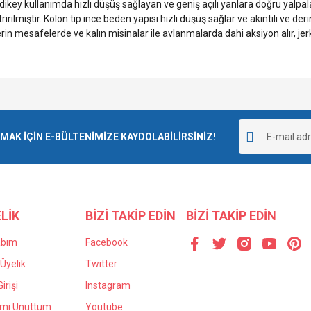
e dikey kullanımda hızlı düşüş sağlayan ve geniş açılı yanlara doğru yalpa
eliştririlmiştir. Kolon tip ince beden yapısı hızlı düşüş sağlar ve akıntılı 
derin mesafelerde ve kalın misinalar ile avlanmalarda dahi aksiyon alır, j
e diğer konularda yetersiz gördüğünüz noktaları öneri formunu kullanarak tarafımı
Bu ürüne ilk yorumu siz yapın!
r.
K İÇİN E-BÜLTENİMİZE KAYDOLABİLİRSİNİZ!
Yorum Yaz
LİK
BİZİ TAKİP EDİN
BİZİ TAKİP EDİN
abım
Facebook
Üyelik
Twitter
irişi
Instagram
Gönder
emi Unuttum
Youtube