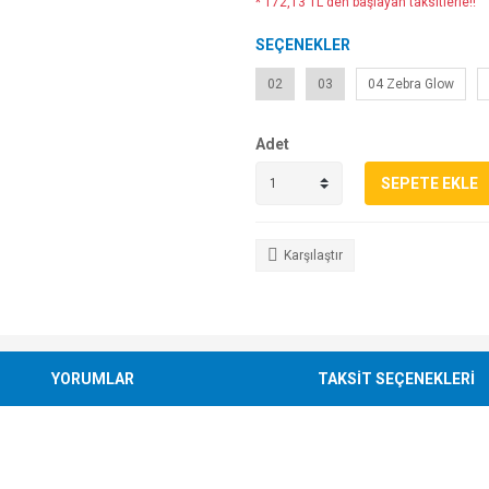
* 172,13 TL den başlayan taksitlerle!!
SEÇENEKLER
02
03
04 Zebra Glow
Adet
SEPETE EKLE
Karşılaştır
YORUMLAR
TAKSİT SEÇENEKLERİ