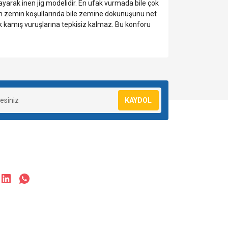
layarak inen jig modelidir. En ufak vurmada bile çok
ve derin zemin koşullarında bile zemine dokunuşunu net
erk kamış vuruşlarına tepkisiz kalmaz. Bu konforu
za iletebilirsiniz.
KAYDOL