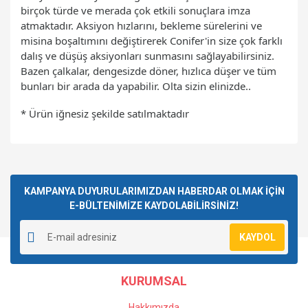
birçok türde ve merada çok etkili sonuçlara imza
atmaktadır. Aksiyon hızlarını, bekleme sürelerini ve
misina boşaltımını değiştirerek Conifer'in size çok farklı
dalış ve düşüş aksiyonları sunmasını sağlayabilirsiniz.
Bazen çalkalar, dengesizde döner, hızlıca düşer ve tüm
bunları bir arada da yapabilir. Olta sizin elinizde..
* Ürün iğnesiz şekilde satılmaktadır
Bu ürünün fiyat bilgisi, resim, ürün açıklamalarında ve diğer
konularda yetersiz gördüğünüz noktaları öneri formunu
Bu ürüne ilk yorumu siz yapın!
kullanarak tarafımıza iletebilirsiniz.
Görüş ve önerileriniz için teşekkür ederiz.
KAMPANYA DUYURULARIMIZDAN HABERDAR OLMAK İÇİN
E-BÜLTENİMİZE KAYDOLABİLİRSİNİZ!
Yorum Yaz
Ürün resmi kalitesiz, bozuk veya görüntülenemiyor.
KAYDOL
Ürün açıklamasında eksik bilgiler bulunuyor.
Ürün bilgilerinde hatalar bulunuyor.
KURUMSAL
Ürün fiyatı diğer sitelerden daha pahalı.
Bu ürüne benzer farklı alternatifler olmalı.
Hakkımızda