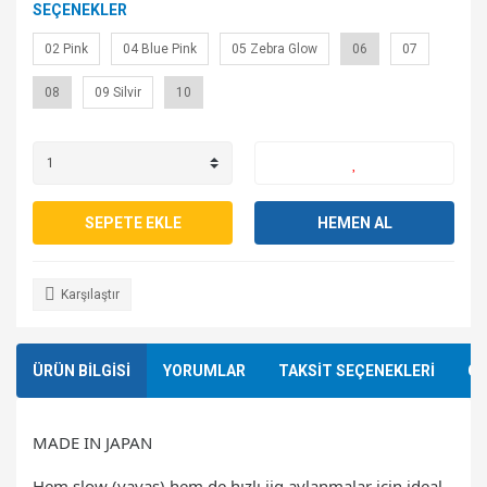
SEÇENEKLER
02 Pink
04 Blue Pink
05 Zebra Glow
06
07
08
09 Silvir
10
SEPETE EKLE
HEMEN AL
Karşılaştır
ÜRÜN BİLGİSİ
YORUMLAR
TAKSİT SEÇENEKLERİ
ÖN
MADE IN JAPAN
Hem slow (yavaş) hem de hızlı jig avlanmalar için ideal