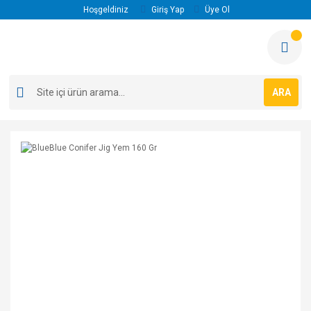
Hoşgeldiniz
Giriş Yap
Üye Ol
ARA