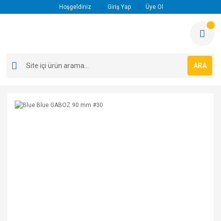
Hoşgeldiniz
Giriş Yap
Üye Ol
ARA