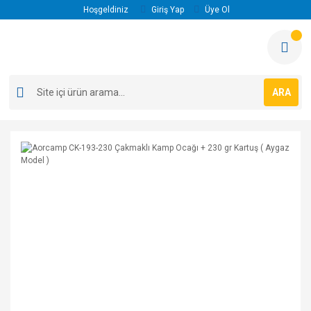
Hoşgeldiniz
Giriş Yap
Üye Ol
ARA